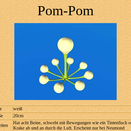
Pom-Pom
e
weiß
ße
20cm
Hat acht Beine, schwebt mit Bewegungen wie ein Tintenfisch o
iten
Krake ab und an durch die Luft. Erscheint nur bei Neumond