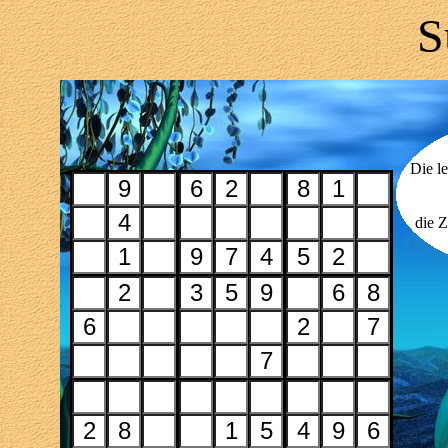
S
Die l
die Z