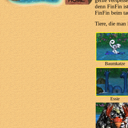
gerne verspeis
denn FinFin ist 
FinFin beim ta
Tiere, die man
Baumkatze
Essie