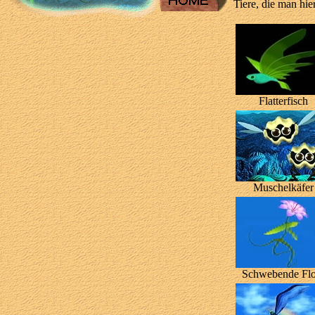
Tiere, die man hi
Flatterfisch
Muschelkäfer
Schwebende Flo